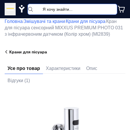
Y
Головна
Змішувачі та крани
Крани для пісуара
Кран
/
/
/
для пісуара сенсорний MIXXUS PREMIUM PHOTO 031
з інфрачервоним датчиком (Колір хром) (MI2839)
Крани для пісуара
Усе про товар
Характеристики
Опис
Відгуки (1)