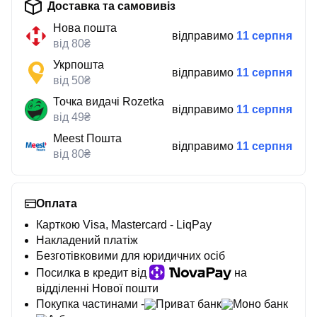
Доставка та самовивіз
Нова пошта
відправимо
11 серпня
від 80₴
Укрпошта
відправимо
11 серпня
від 50₴
Точка видачі Rozetka
відправимо
11 серпня
від 49₴
Meest Пошта
відправимо
11 серпня
від 80₴
Оплата
Карткою Visa, Mastercard - LiqPay
Накладений платіж
Безготівковими для юридичних осіб
Посилка в кредит від
на
відділенні Нової пошти
Покупка частинами -
Приват банк
Моно банк