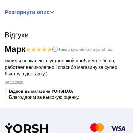
для видалення з води піску, мулу та іржі, які руйнують
запірний елемент змішувача.
Розгорнути опис
При отриманні обов'язково перевіряйте відповідність
замовлення, повну комплектацію товару, а також його
зовнішній вигляд. У разі пошкодження товару, або
неповної комплектації замовлення звертайтесь до нас
Відгуки
по телефону для оперативного вирішення питання.
Марк
Товар куплений на yorsh.ua
купил и не жалею. с установкой проблем не было,
работает великолепно ! спасибо магазину за супер
быструю доставку )
08.12.2020
Відповідь магазина YORSH.UA
Благодарим за высокую оценку.
Y
ORSH