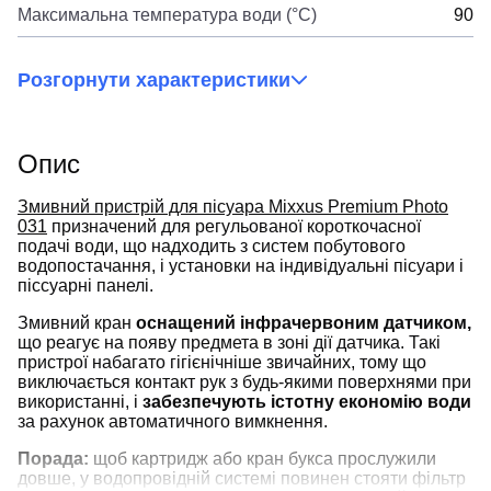
Максимальна температура води (°C)
90
Розгорнути характеристики
Опис
Змивний пристрій для пісуара Mixxus Premium Photo
031
призначений для регульованої короткочасної
подачі води, що надходить з систем побутового
водопостачання, і установки на індивідуальні пісуари і
піссуарні панелі.
Змивний кран
оснащений інфрачервоним датчиком,
що реагує на появу предмета в зоні дії датчика. Такі
пристрої набагато гігієнічніше звичайних, тому що
виключається контакт рук з будь-якими поверхнями при
використанні, і
забезпечують істотну економію води
за рахунок автоматичного вимкнення.
Порада:
щоб картридж або кран букса прослужили
довше, у водопровідній системі повинен стояти фільтр