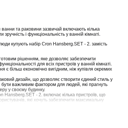
 ванни та раковини зазвичай включають кілька
и зручність і функціональність у ванній кімнаті.
 люди купують набір Cron Hansberg.SET - 2. замість
готовим рішенням, яке дозволяє забезпечити
функціональності для всіх пристроїв у ванній кімнаті.
ння є більш економічно вигідним, ніж купівля окремих
аковий дизайн, що дозволяє створити єдиний стиль у
е бути важливим фактором для людей, які прагнуть
ру у своєму будинку.
n Hansberg.SET - 2. включає кілька пристроїв, що
ористувачів, які хочуть забезпечити максимальну
ній кімнаті. Наприклад, якщо комплект включає
може бути зручно для тих, хто вважає за краще
ванни.