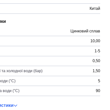
Китай
ики
Цинковий сплав
10,00
1-5
0,50
 та холодної води (бар)
1,50
оди (°C)
5
 води (°C)
90
истики