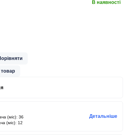
В наявності
Порівняти
 товар
ня
Детальніше
ча (міс): 36
ча (міс): 12