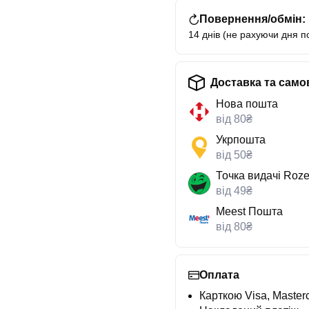
Повернення/обмін:
14 днів (не рахуючи дня п
Доставка та само
Нова пошта
від 80₴
Укрпошта
від 50₴
Точка видачі Roze
від 49₴
Meest Пошта
від 80₴
Оплата
Карткою Visa, Masterc