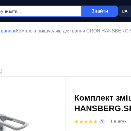
Знайти
UA
 ванної
Комплект змішувачів для ванни CRON HANSBERG.SE
/
1)
Комплект змі
HANSBERG.SET
(5)
· 1 відгук