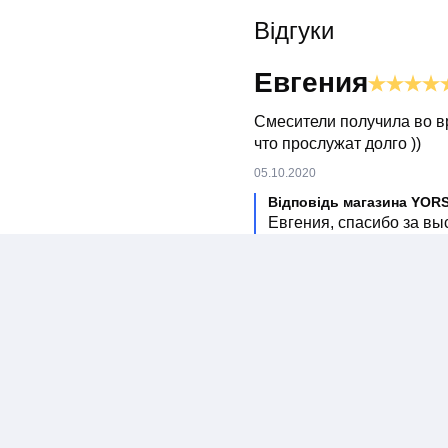
У нашому інтернет-магази
допоможуть підібрати ком
Відгуки
Евгения
Смесители получила во в
что прослужат долго ))
05.10.2020
Відповідь магазина YOR
Евгения, спасибо за вы