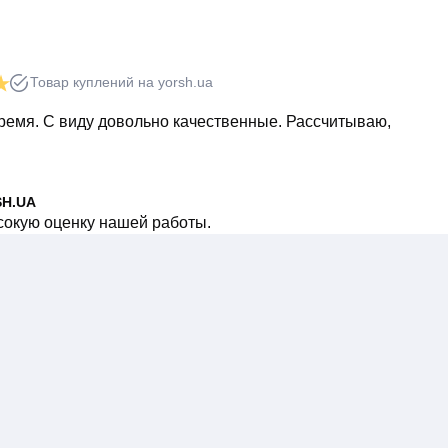
ні можна отримати консультацію від фахівців, які
плект, враховуючи ваші вимоги та уподобання.
Товар куплений на yorsh.ua
ремя. С виду довольно качественные. Рассчитываю,
SH.UA
сокую оценку нашей работы.