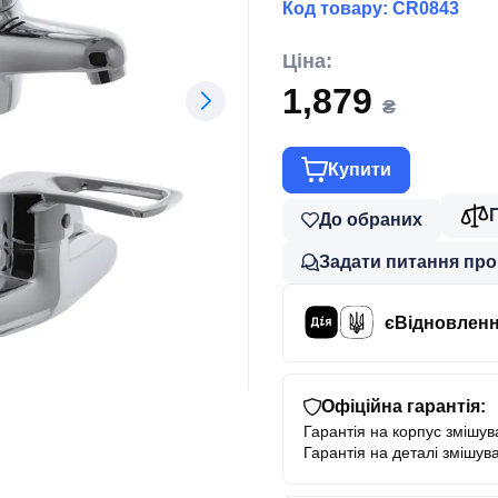
Код товару:
CR0843
Ціна:
1,879
₴
Купити
До обраних
Задати питання про
єВідновлен
Офіційна гарантія:
Гарантія на корпус змішува
Гарантія на деталі змішува