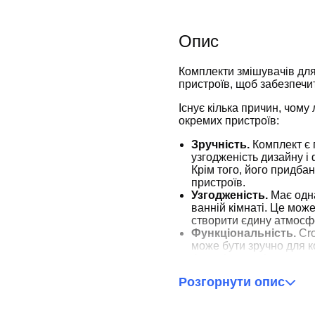
Опис
Комплекти змішувачів для
пристроїв, щоб забезпечит
Існує кілька причин, чому
окремих пристроїв:
Зручність.
Комплект є 
узгодженість дизайну і 
Крім того, його придба
пристроїв.
Узгодженість.
Має одн
ванній кімнаті. Це мож
створити єдину атмосфе
Функціональність.
Cro
може бути зручно для к
функціональність у ван
змішувач для душу, це 
Розгорнути опис
приймати душ замість 