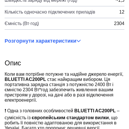
Швидкість заряду від мережі (год)
~1,5
Кількість одночасно підключених приладів
12
Ємність (Вт·год)
2304
Розгорнути характеристики
Опис
Коли вам потрібне потужне та надійне джерело енергії,
BLUETTI AC200PL
стає найкращим вибором. Ця
портативна зарядна станція з потужністю 2400 Вт і
ємністю 2304 Вт*год забезпечить живлення вашим
пристроям у дорозі, на дачі або в разі відключення
електроенергії.
❗️
Одна з головних особливостей
BLUETTI AC200PL
–
сумісність із
європейським стандартом вилки
, що
робить її повністю адаптованою для використання в
Україні. Багато хто пропонує дешевші версії,