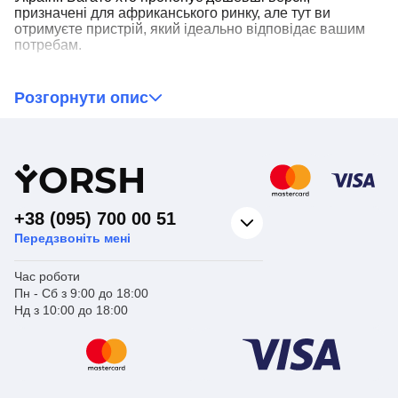
призначені для африканського ринку, але тут ви
отримуєте пристрій, який ідеально відповідає вашим
потребам.
Ще один важливий момент –
гарантія 1 рік від
офіційного представника
BLUETTI в Україні. Це
Розгорнути опис
означає, що ви можете бути впевнені у якості продукту
та його надійності.
☝ Крім того, усі наші зарядні станції –
моделі 2024
Y
ORSH
року
, що гарантує відсутність проблем, які
спостерігалися у версіях 2023 року. Ви отримуєте
оновлений, удосконалений пристрій, готовий до роботи
+38 (095) 700 00 51
в будь-яких умовах.
Передзвоніть мені
Час роботи
Пн - Сб з 9:00 до 18:00
Нд з 10:00 до 18:00