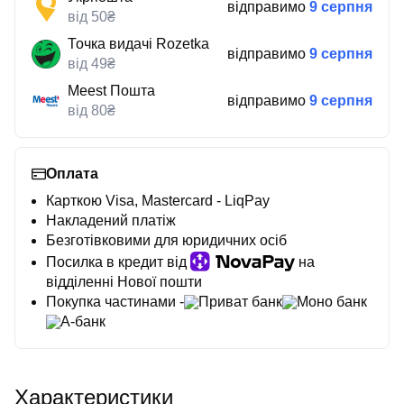
відправимо
9 серпня
від 50₴
Точка видачі Rozetka
відправимо
9 серпня
від 49₴
Meest Пошта
відправимо
9 серпня
від 80₴
Оплата
Карткою Visa, Mastercard - LiqPay
Накладений платіж
Безготівковими для юридичних осіб
Посилка в кредит від
на
відділенні Нової пошти
Покупка частинами -
Приват банк
Моно банк
А-банк
Характеристики