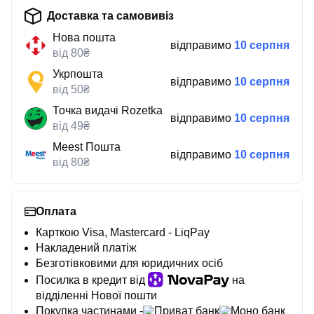
Доставка та самовивіз
Нова пошта
відправимо
10 серпня
від 80₴
Укрпошта
відправимо
10 серпня
від 50₴
Точка видачі Rozetka
відправимо
10 серпня
від 49₴
Meest Пошта
відправимо
10 серпня
від 80₴
Оплата
Карткою Visa, Mastercard - LiqPay
Накладений платіж
Безготівковими для юридичних осіб
Посилка в кредит від
на
відділенні Нової пошти
Покупка частинами -
Приват банк
Моно банк