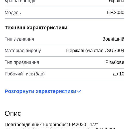
Країна бренду
Україна
Модель
EP.2030
Технічні характеристики
Тип з'єднання
Зовнішній
Матеріал виробу
Нержавіюча сталь SUS304
Тип приєднання
Різьбове
Робочий тиск (бар)
до 10
Розгорнути характеристики
Опис
Повітровідвідник Europroduct EP.2030 - 1/2"