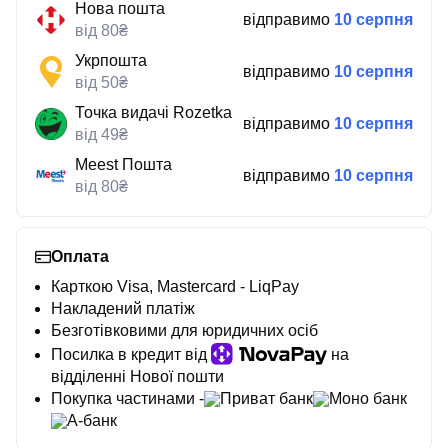
Нова пошта
відправимо
10 серпня
від 80₴
Укрпошта
відправимо
10 серпня
від 50₴
Точка видачі Rozetka
відправимо
10 серпня
від 49₴
Meest Пошта
відправимо
10 серпня
від 80₴
Оплата
Карткою Visa, Mastercard - LiqPay
Накладений платіж
Безготівковими для юридичних осіб
Посилка в кредит від
на
відділенні Нової пошти
Покупка частинами -
Приват банк
Моно банк
А-банк