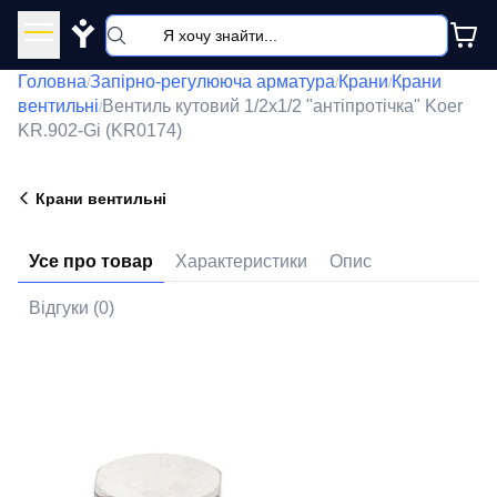
Y
Головна
Запірно-регулююча арматура
Крани
Крани
/
/
/
вентильні
Вентиль кутовий 1/2x1/2 "антіпротічка" Koer
/
KR.902-Gi (KR0174)
Крани вентильні
Усе про товар
Характеристики
Опис
Відгуки (0)