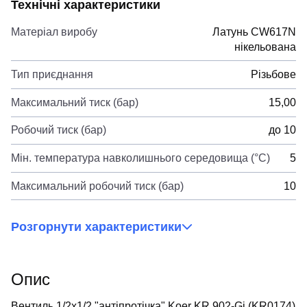
Технічні характеристики
Матеріал виробу
Латунь CW617N
нікельована
Тип приєднання
Різьбове
Максимальний тиск (бар)
15,00
Робочий тиск (бар)
до 10
Мін. температура навколишнього середовища (°C)
5
Максимальний робочий тиск (бар)
10
Розгорнути характеристики
Опис
Вентиль 1/2x1/2 "антіпротічка" Koer KR.902-Gi (KR0174)