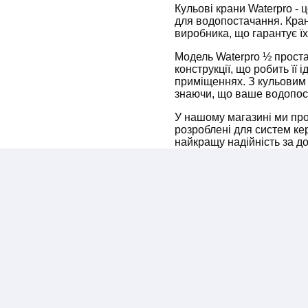
Кульові крани Waterpro - 
для водопостачання. Кра
виробника, що гарантує ї
Модель Waterpro ½ проста 
конструкції, що робить її
приміщеннях. З кульовим 
знаючи, що ваше водопост
У нашому магазині ми про
розроблені для систем к
найкращу надійність за д