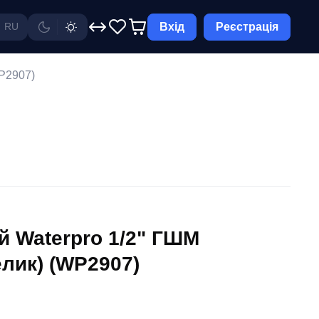
Вхід
Реєстрація
RU
WP2907)
й Waterpro 1/2" ГШМ
елик) (WP2907)