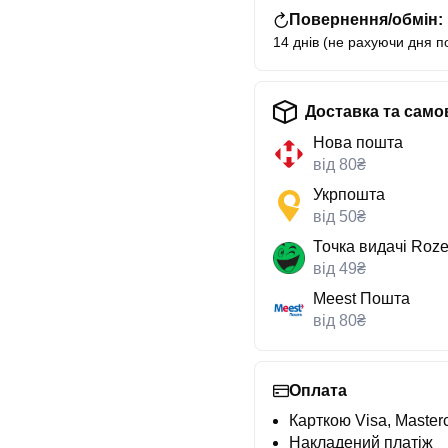
Повернення/обмін:
14 днів (не рахуючи дня п
Доставка та само
Нова пошта
від 80₴
Укрпошта
від 50₴
Точка видачі Roze
від 49₴
Meest Пошта
від 80₴
Оплата
Карткою Visa, Masterc
Накладений платіж