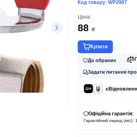
Код товару:
WP2907
Ціна:
88
₴
Купити
До обраних
Задати питання про
єВідновлен
Офіційна гарантія:
Гарантійний період (міс): 