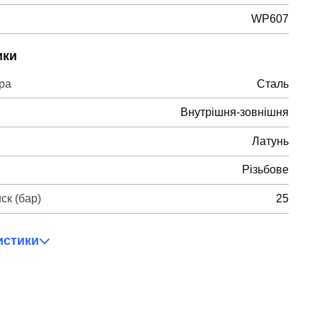
WP607
ики
ра
Сталь
Внутрішня-зовнішня
Латунь
Різьбове
ск (бар)
25
истики