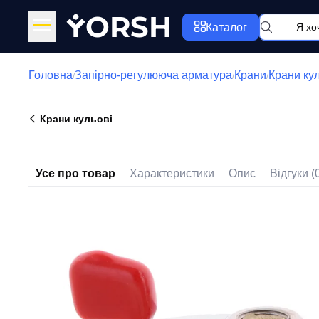
Y
ORSH
Каталог
Головна
Запірно-регулююча арматура
Крани
Крани ку
/
/
/
Крани кульові
Усе про товар
Характеристики
Опис
Відгуки (