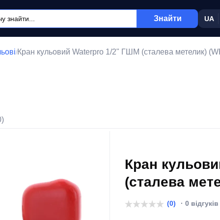
Знайти
UA
льові
Кран кульовий Waterpro 1/2" ГШМ (сталева метелик) (
/
0)
Кран кульови
(сталева мет
(0)
· 0 відгуків