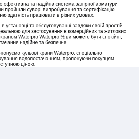
це ефективна та надійна система запірної арматури
ни пройшли суворі випробування та сертифікацію
хню здатність працювати в різних умовах.
в установці та обслуговуванні завдяки своїй простій
 ідеальною для застосування в комерційних та житлових
краном Waterpro Waterpro ½ ви можете бути спокійні,
ачання надійне та безпечне!
понуємо кульові крани Waterpro, спеціально
ерування водопостачанням, пропонуючи покупцям
оступною ціною.