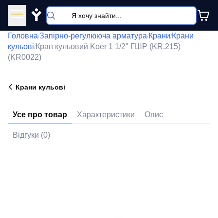
Y
Головна
Запірно-регулююча арматура
Крани
Крани
/
/
/
кульові
Кран кульовий Koer 1 1/2" ГШР (KR.215)
/
(KR0022)
Крани кульові
Усе про товар
Характеристики
Опис
Відгуки (0)