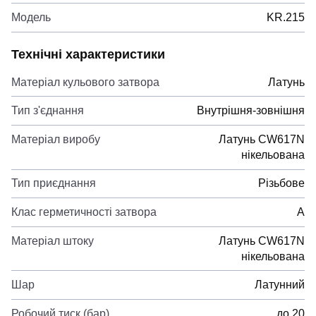
Модель
KR.215
Технічні характеристики
Матеріал кульового затвора
Латунь
Тип з'єднання
Внутрішня-зовнішня
Матеріал виробу
Латунь CW617N
нікельована
Тип приєднання
Різьбове
Клас герметичності затвора
А
Матеріал штоку
Латунь CW617N
нікельована
Шар
Латунний
Робочий тиск (бар)
до 20