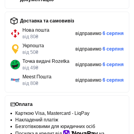
Доставка та самовивіз
Нова пошта
відправимо
6 серпня
від 80₴
Укрпошта
відправимо
6 серпня
від 50₴
Точка видачі Rozetka
відправимо
6 серпня
від 49₴
Meest Пошта
відправимо
6 серпня
від 80₴
Оплата
Карткою Visa, Mastercard - LiqPay
Накладений платіж
Безготівковими для юридичних осіб
Посилка в кредит від
на