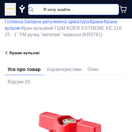
Y
Головна
Запірно-регулююча арматура
Крани
Крани
/
/
/
кульові
Кран кульовий ГШМ KOER EXTREME KE.218-
/
25 - 1" FM ручка "метелик" червона (KR5761)
Крани кульові
Усе про товар
Характеристики
Опис
Відгуки (0)