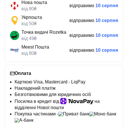
Нова пошта
відправимо
10 серпня
від 80₴
Укрпошта
відправимо
10 серпня
від 50₴
Точка видачі Rozetka
відправимо
10 серпня
від 49₴
Meest Пошта
відправимо
10 серпня
від 80₴
Оплата
Карткою Visa, Mastercard - LiqPay
Накладений платіж
Безготівковими для юридичних осіб
Посилка в кредит від
на
відділенні Нової пошти
Покупка частинами -
Приват банк
Моно банк
А-банк