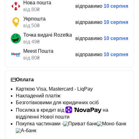
Нова пошта
відправимо
10 серпня
від 80₴
Укрпошта
відправимо
10 серпня
від 50₴
Точка видачі Rozetka
відправимо
10 серпня
від 49₴
Meest Пошта
відправимо
10 серпня
від 80₴
Оплата
Карткою Visa, Mastercard - LiqPay
Накладений платіж
Безготівковими для юридичних осіб
Посилка в кредит від
на
відділенні Нової пошти
Покупка частинами -
Приват банк
Моно банк
А-банк