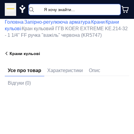
Y
Головна
Запірно-регулююча арматура
Крани
Крани
/
/
/
кульові
Кран кульовий ГГВ KOER EXTREME KE.214-32
/
- 1 1/4" FF ручка "важіль" червона (KR5747)
Крани кульові
Усе про товар
Характеристики
Опис
Відгуки (0)