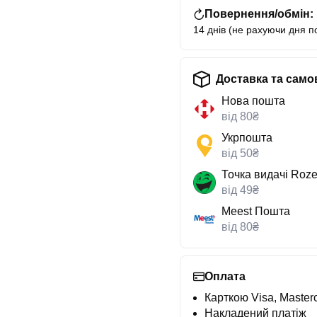
Повернення/обмін:
14 днів (не рахуючи дня п
Доставка та само
Нова пошта
від 80₴
Укрпошта
від 50₴
Точка видачі Roze
від 49₴
Meest Пошта
від 80₴
Оплата
Карткою Visa, Masterc
Накладений платіж