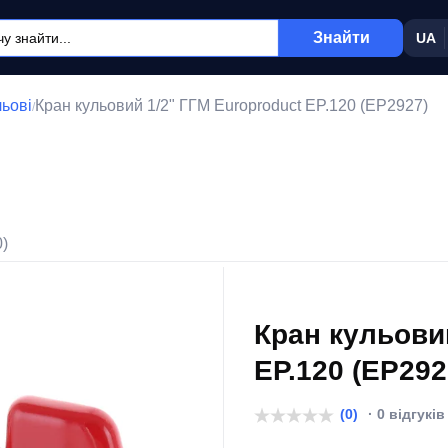
Знайти
UA
льові
Кран кульовий 1/2" ГГМ Europroduct EP.120 (EP2927)
/
0)
Кран кульови
EP.120 (EP292
(0)
· 0 відгуків