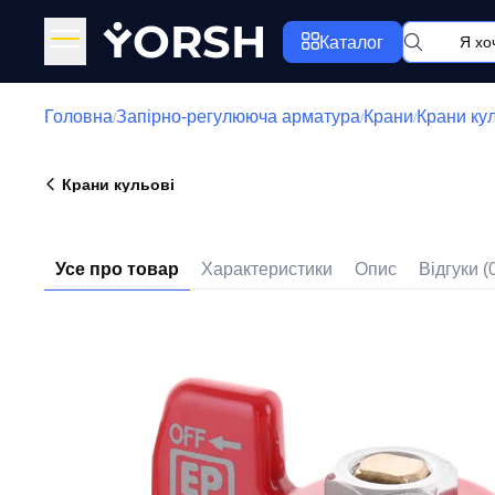
Y
ORSH
Каталог
Головна
Запірно-регулююча арматура
Крани
Крани ку
/
/
/
Крани кульові
Усе про товар
Характеристики
Опис
Відгуки (