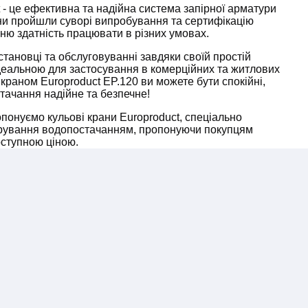
 - це ефективна та надійна система запірної арматури
ни пройшли суворі випробування та сертифікацію
хню здатність працювати в різних умовах.
становці та обслуговуванні завдяки своїй простій
 ідеальною для застосування в комерційних та житлових
краном Europroduct EP.120 ви можете бути спокійні,
ачання надійне та безпечне!
понуємо кульові крани Europroduct, спеціально
ерування водопостачанням, пропонуючи покупцям
оступною ціною.