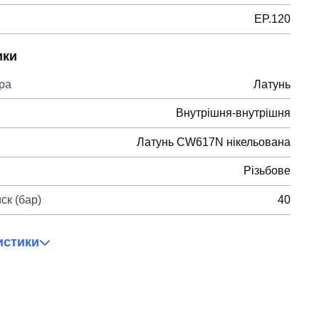
EP.120
ики
ра
Латунь
Внутрішня-внутрішня
Латунь CW617N нікельована
Різьбове
ск (бар)
40
истики