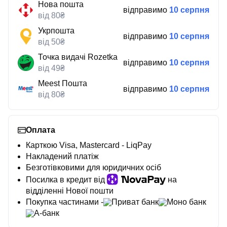
Нова пошта
відправимо
10 серпня
від 80₴
Укрпошта
відправимо
10 серпня
від 50₴
Точка видачі Rozetka
відправимо
10 серпня
від 49₴
Meest Пошта
відправимо
10 серпня
від 80₴
Оплата
Карткою Visa, Mastercard - LiqPay
Накладений платіж
Безготівковими для юридичних осіб
Посилка в кредит від
на
відділенні Нової пошти
Покупка частинами -
Приват банк
Моно банк
А-банк