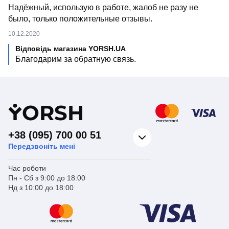
✔️ Не дозволяйте витокам і неефективності стати
Надёжный, использую в работе, жалоб не разу не
частиною вашого побуту. Вибір прямого кульового
было, только положительные отзывы.
крана Koer KR.1034 - 1 - це інвестиції в зручність і
безпеку вашого будинку на довгі роки вперед.
10.12.2020
Відповідь магазина YORSH.UA
Благодарим за обратную связь.
Y
ORSH
+38 (095) 700 00 51
Передзвоніть мені
Час роботи
Пн - Сб з 9:00 до 18:00
Нд з 10:00 до 18:00