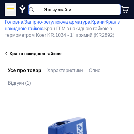
Y
Головна
Запірно-регулююча арматура
Крани
Кран з
/
/
/
накидною гайкою
Кран ГГМ з накидною гайкою з
/
термометром Koer KR.1034 - 1" прямий (KR2892)
Кран з накидною гайкою
Усе про товар
Характеристики
Опис
Відгуки (1)