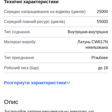
Технічні характеристики
Середнє напрацювання на відмову (циклів)
25000
Середній повний ресурс (циклів)
55000
Тип з'єднання
Внутрішня-внутрішня
Матеріал виробу
Латунь CW617N
нікельована
Тип приєднання
Різьбове
Робочий тиск (бар)
до 16
Розгорнути характеристики
Опис
Зустрічайте запірно-регулювальну арматуру, що