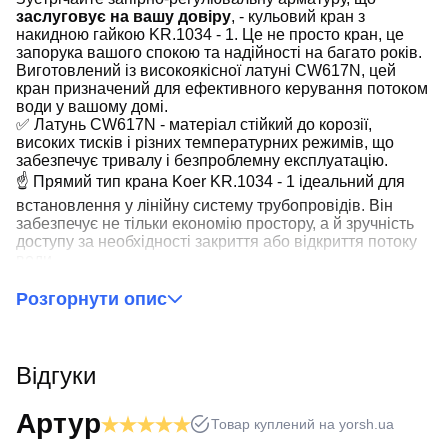
заслуговує на вашу довіру
, - кульовий кран з
накидною гайкою KR.1034 - 1. Це не просто кран, це
запорука вашого спокою та надійності на багато років.
Виготовлений із високоякісної латуні CW617N, цей
кран призначений для ефективного керування потоком
води у вашому домі.
✅ Латунь CW617N - матеріал стійкий до корозії,
високих тисків і різних температурних режимів, що
забезпечує тривалу і безпроблемну експлуатацію.
☝ Прямий тип крана Koer KR.1034 - 1 ідеальний для
встановлення у лінійну систему трубопровідів. Він
забезпечує не тільки економію простору, а й зручність
доступу за необхідності закриття або відкриття потоку
води.
Різьбове з'єднання робить монтаж крана швидким і
легким, не вимагаючи спеціального інструментарію або
Розгорнути опис
професійних навичок. Накидна гайка забезпечує
надійне з'єднання без витоків
.
⏩ Бренд Koer давно зарекомендував себе як виробник
Відгуки
надійної запірно-резулюючої арматури. Модель
KR.1034 - 1 не виняток, вона відповідає найвищим
стандартам і ідеально підійде для домашніх систем
Артур
Товар куплений на yorsh.ua
водопостачання.