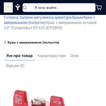
Y
Головна
Запірно-регулююча арматура
Крани
Кран з
/
/
/
американкою (полусгін)
Кран з американкою кутовий
/
1/2" Europroduct EP.410 (EP2959)
Кран з американкою (полусгін)
Усе про товар
Характеристики
Опис
Відгуки (0)