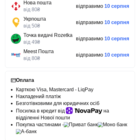
Нова пошта
відправимо
10 серпня
від 80₴
Укрпошта
відправимо
10 серпня
від 50₴
Точка видачі Rozetka
відправимо
10 серпня
від 49₴
Meest Пошта
відправимо
10 серпня
від 80₴
Оплата
Карткою Visa, Mastercard - LiqPay
Накладений платіж
Безготівковими для юридичних осіб
Посилка в кредит від
на
відділенні Нової пошти
Покупка частинами -
Приват банк
Моно банк
А-банк