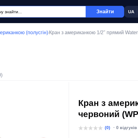
Знайти
UA
ериканкою (полусгін)
Кран з американкою 1/2" прямий Wate
/
0)
Кран з амери
червоний (WP
(0)
· 0 відгуків