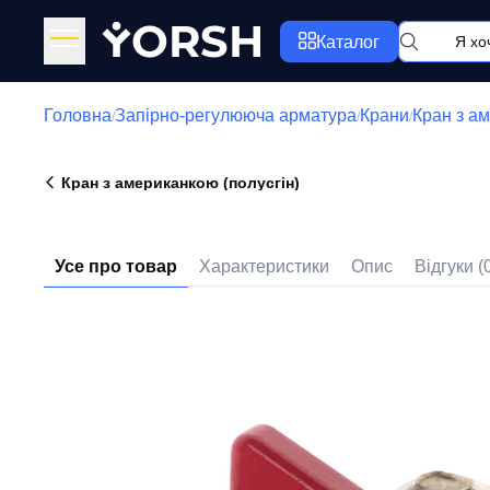
Y
ORSH
Каталог
Головна
Запірно-регулююча арматура
Крани
Кран з ам
/
/
/
Кран з американкою (полусгін)
Усе про товар
Характеристики
Опис
Відгуки (