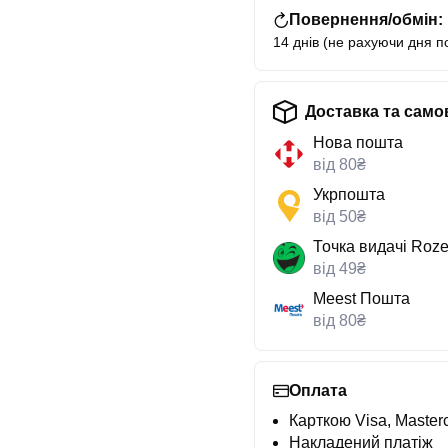
Повернення/обмін:
14 днів (не рахуючи дня п
Доставка та само
Нова пошта
від 80₴
Укрпошта
від 50₴
Точка видачі Roze
від 49₴
Meest Пошта
від 80₴
Оплата
Карткою Visa, Masterc
Накладений платіж