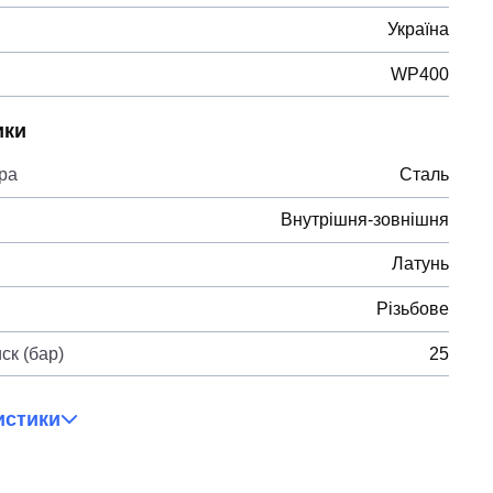
Україна
WP400
ики
ра
Сталь
Внутрішня-зовнішня
Латунь
Різьбове
ск (бар)
25
истики