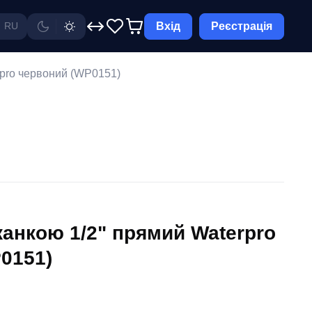
Вхід
Реєстрація
RU
rpro червоний (WP0151)
канкою 1/2" прямий Waterpro
0151)