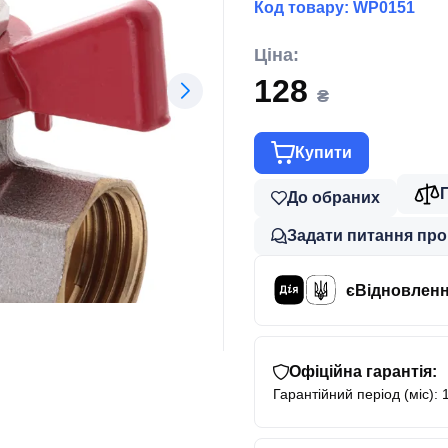
Код товару:
WP0151
Ціна:
128
₴
Купити
До обраних
Задати питання про
єВідновлен
Офіційна гарантія:
Гарантійний період (міс): 