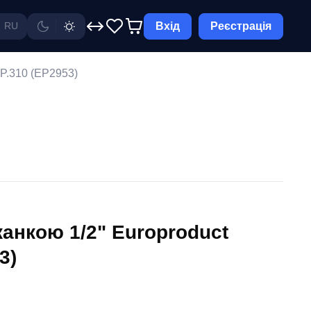
Вхід
Реєстрація
RU
EP.310 (EP2953)
канкою 1/2" Europroduct
3)