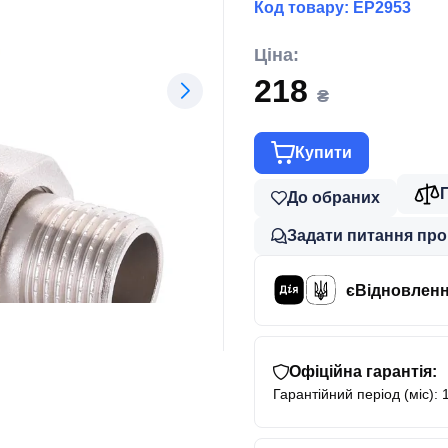
Код товару:
EP2953
Ціна:
218
₴
Купити
До обраних
Задати питання про
єВідновлен
Офіційна гарантія:
Гарантійний період (міс): 