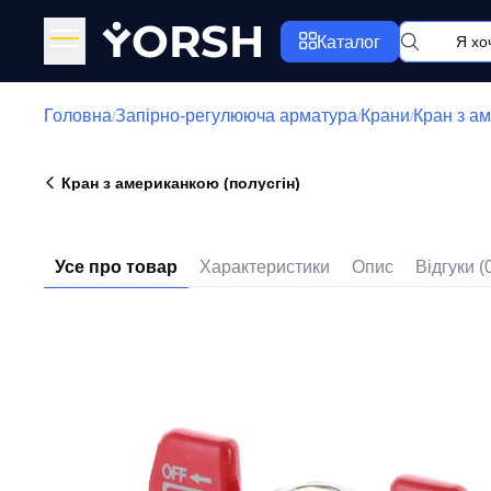
Y
ORSH
Каталог
Головна
Запірно-регулююча арматура
Крани
Кран з ам
/
/
/
Кран з американкою (полусгін)
Усе про товар
Характеристики
Опис
Відгуки (