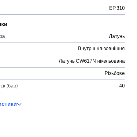
EP.310
ики
ра
Латунь
Внутрішня-зовнішня
Латунь CW617N нікельована
Різьбове
ск (бар)
40
истики