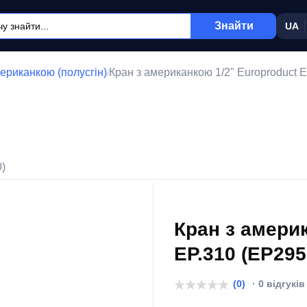
Знайти
UA
ериканкою (полусгін)
Кран з американкою 1/2" Europroduct 
/
0)
Кран з амери
EP.310 (EP295
(0)
· 0 відгуків