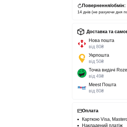
Повернення/обмін:
14 днів (не рахуючи дня п
Доставка та само
Нова пошта
від 80₴
Укрпошта
від 50₴
Точка видачі Roze
від 49₴
Meest Пошта
від 80₴
Оплата
Карткою Visa, Masterc
Накладений платіж