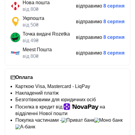
Нова пошта
відправимо
8 серпня
від 80₴
Укрпошта
відправимо
8 серпня
від 50₴
Точка видачі Rozetka
відправимо
8 серпня
від 49₴
Meest Пошта
відправимо
8 серпня
від 80₴
Оплата
Карткою Visa, Mastercard - LiqPay
Накладений платіж
Безготівковими для юридичних осіб
Посилка в кредит від
на
відділенні Нової пошти
Покупка частинами -
Приват банк
Моно банк
А-банк