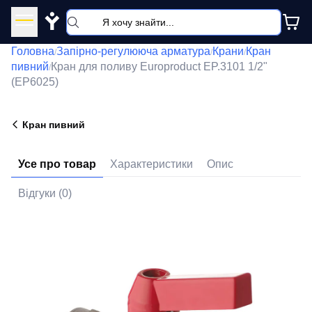
Y
Головна
Запірно-регулююча арматура
Крани
Кран
/
/
/
пивний
Кран для поливу Europroduct EP.3101 1/2"
/
(EP6025)
Кран пивний
Усе про товар
Характеристики
Опис
Відгуки (0)