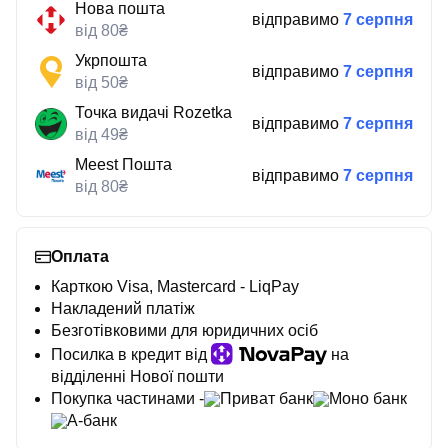
Нова пошта
відправимо
7 серпня
від 80₴
Укрпошта
відправимо
7 серпня
від 50₴
Точка видачі Rozetka
відправимо
7 серпня
від 49₴
Meest Пошта
відправимо
7 серпня
від 80₴
Оплата
Карткою Visa, Mastercard - LiqPay
Накладений платіж
Безготівковими для юридичних осіб
Посилка в кредит від
на
відділенні Нової пошти
Покупка частинами -
Приват банк
Моно банк
А-банк