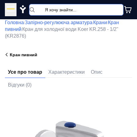
Y
Головна
Запірно-регулююча арматура
Крани
Кран
/
/
/
пивний
Кран для холодної води Koer KR.258 - 1/2"
/
(KR2876)
Кран пивний
Усе про товар
Характеристики
Опис
Відгуки (0)