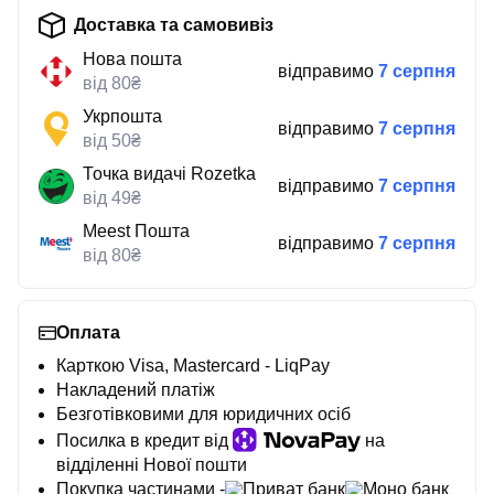
Доставка та самовивіз
Нова пошта
відправимо
7 серпня
від 80₴
Укрпошта
відправимо
7 серпня
від 50₴
Точка видачі Rozetka
відправимо
7 серпня
від 49₴
Meest Пошта
відправимо
7 серпня
від 80₴
Оплата
Карткою Visa, Mastercard - LiqPay
Накладений платіж
Безготівковими для юридичних осіб
Посилка в кредит від
на
відділенні Нової пошти
Покупка частинами -
Приват банк
Моно банк