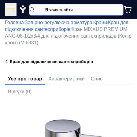
Y
Головна
Запірно-регулююча арматура
Крани
Кран для
/
/
/
підключення сантехприборів
Кран MIXXUS PREMIUM
/
ANG-08-1/2x3/4 для підключення сантехприладів (Колір
хром) (MI6331)
Кран для підключення сантехприборів
Усе про товар
Характеристики
Опис
Відгуки (0)