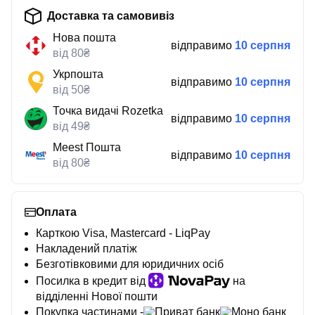
Доставка та самовивіз
Нова пошта
відправимо
10 серпня
від 80₴
Укрпошта
відправимо
10 серпня
від 50₴
Точка видачі Rozetka
відправимо
10 серпня
від 49₴
Meest Пошта
відправимо
10 серпня
від 80₴
Оплата
Карткою Visa, Mastercard - LiqPay
Накладений платіж
Безготівковими для юридичних осіб
Посилка в кредит від
на
відділенні Нової пошти
Покупка частинами -
Приват банк
Моно банк