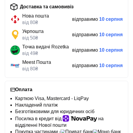
Доставка та самовивіз
Нова пошта
відправимо
10 серпня
від 80₴
Укрпошта
відправимо
10 серпня
від 50₴
Точка видачі Rozetka
відправимо
10 серпня
від 49₴
Meest Пошта
відправимо
10 серпня
від 80₴
Оплата
Карткою Visa, Mastercard - LiqPay
Накладений платіж
Безготівковими для юридичних осіб
Посилка в кредит від
на
відділенні Нової пошти
Покупка частинами -
Приват банк
Моно банк