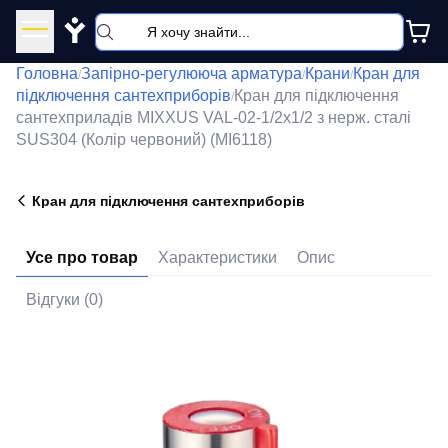
Y
Головна
Запірно-регулююча арматура
Крани
Кран для
/
/
/
підключення сантехприборів
Кран для підключення
/
сантехприладів MIXXUS VAL-02-1/2x1/2 з нерж. сталі
SUS304 (Колір червоний) (MI6118)
Кран для підключення сантехприборів
Усе про товар
Характеристики
Опис
Відгуки (0)