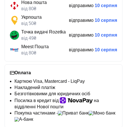
Нова пошта
відправимо
10 серпня
від 80₴
Укрпошта
відправимо
10 серпня
від 50₴
Точка видачі Rozetka
відправимо
10 серпня
від 49₴
Meest Пошта
відправимо
10 серпня
від 80₴
Оплата
Карткою Visa, Mastercard - LiqPay
Накладений платіж
Безготівковими для юридичних осіб
Посилка в кредит від
на
відділенні Нової пошти
Покупка частинами -
Приват банк
Моно банк
А-банк