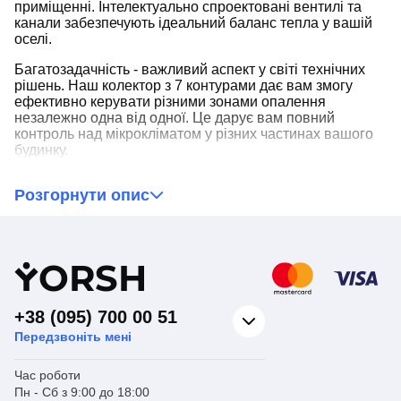
приміщенні. Інтелектуально спроектовані вентилі та
канали забезпечують ідеальний баланс тепла у вашій
оселі.
Багатозадачність - важливий аспект у світі технічних
рішень. Наш колектор з 7 контурами дає вам змогу
ефективно керувати різними зонами опалення
незалежно одна від одної. Це дарує вам повний
контроль над мікрокліматом у різних частинах вашого
будинку.
З колектором із нержавіючої сталі для опалення ви
Розгорнути опис
отримуєте не просто продукт, а технічний магніт для
ефективного розподілу тепла. Цей колектор піднімає
ваші очікування про систему опалення на новий
рівень.
Y
ORSH
+38 (095) 700 00 51
Передзвоніть мені
Час роботи
Пн - Сб з 9:00 до 18:00