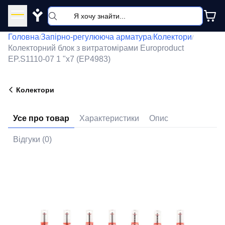
Y
Головна
Запірно-регулююча арматура
Колектори
/
/
/
Колекторний блок з витратомірами Europroduct
EP.S1110-07 1 "x7 (EP4983)
Колектори
Усе про товар
Характеристики
Опис
Відгуки (0)