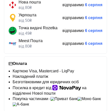
Нова пошта
відправимо
6 серпня
від 80₴
Укрпошта
відправимо
6 серпня
від 50₴
Точка видачі Rozetka
відправимо
6 серпня
від 49₴
Meest Пошта
відправимо
6 серпня
від 80₴
Оплата
Карткою Visa, Mastercard - LiqPay
Накладений платіж
Безготівковими для юридичних осіб
Посилка в кредит від
на
відділенні Нової пошти
Покупка частинами -
Приват банк
Моно банк
А-банк