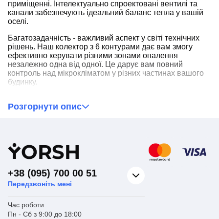
приміщенні. Інтелектуально спроектовані вентилі та
канали забезпечують ідеальний баланс тепла у вашій
оселі.
Багатозадачність - важливий аспект у світі технічних
рішень. Наш колектор з 6 контурами дає вам змогу
ефективно керувати різними зонами опалення
незалежно одна від одної. Це дарує вам повний
контроль над мікрокліматом у різних частинах вашого
будинку.
З колектором із нержавіючої сталі для опалення ви
Розгорнути опис
отримуєте не просто продукт, а технічний магніт для
ефективного розподілу тепла. Цей колектор піднімає
ваші очікування про систему опалення на новий
рівень.
Y
ORSH
+38 (095) 700 00 51
Передзвоніть мені
Час роботи
Пн - Сб з 9:00 до 18:00