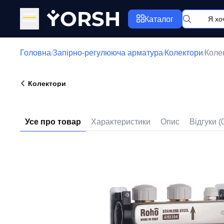
Y
ORSH
Каталог
Головна
Запірно-регулююча арматура
Колектори
Коле
/
/
/
Колектори
Усе про товар
Характеристики
Опис
Відгуки (