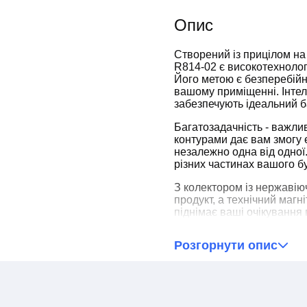
Опис
Створений із прицілом на
R814-02 є високотехноло
Його метою є безперебійни
вашому приміщенні. Інтел
забезпечують ідеальний б
Багатозадачність - важлив
контурами дає вам змогу
незалежно одна від одної
різних частинах вашого бу
З колектором із нержавію
продукт, а технічний магн
піднімає ваші очікування
Розгорнути опис