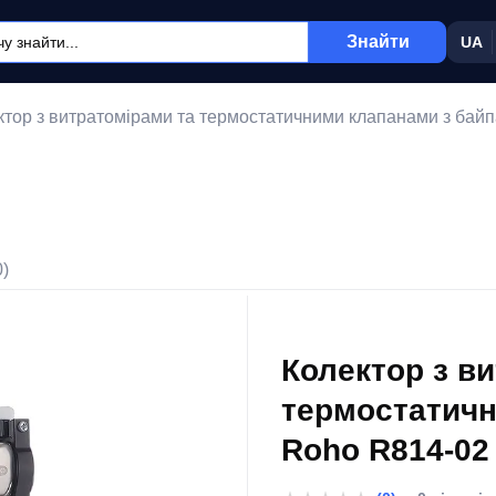
Знайти
UA
ктор з витратомірами та термостатичними клапанами з байпа
0)
Колектор з в
термостатичн
Roho R814-02 