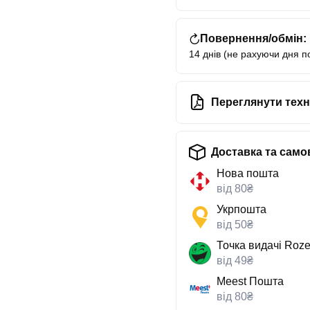
Повернення/обмін:
14 днів (не рахуючи дня п
Переглянути техн
Доставка та само
Нова пошта
від 80₴
Укрпошта
від 50₴
Точка видачі Roze
від 49₴
Meest Пошта
від 80₴