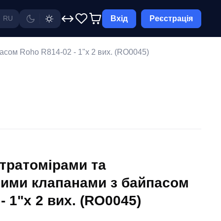
Вхід
Реєстрація
RU
сом Roho R814-02 - 1"х 2 вих. (RO0045)
итратомірами та
ими клапанами з байпасом
- 1"х 2 вих. (RO0045)