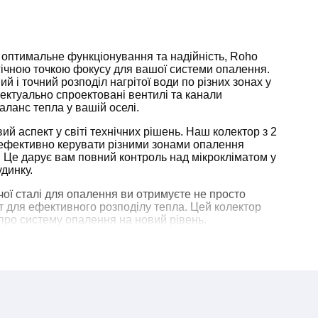
 оптимальне функціонування та надійність, Roho
гічною точкою фокусу для вашої системи опалення.
й і точний розподіл нагрітої води по різних зонах у
ектуально спроектовані вентилі та канали
аланс тепла у вашій оселі.
ий аспект у світі технічних рішень. Наш колектор з 2
 ефективно керувати різними зонами опалення
. Це дарує вам повний контроль над мікрокліматом у
динку.
чої сталі для опалення ви отримуєте не просто
іт для ефективного розподілу тепла. Цей колектор
 про систему опалення на новий рівень.