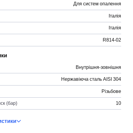
Для систем опалення
Італія
Італія
R814-02
ики
Внутрішня-зовнішня
Нержавіюча сталь AISI 304
Різьбове
ск (бар)
10
истики