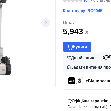
(0)
· 0 відгуків
Код товару:
RO0045
Ціна:
5,943
₴
Купити
До обраних
Задати питання про
єВідновлен
Офіційна гарантія:
Гарантійний період (міс): 