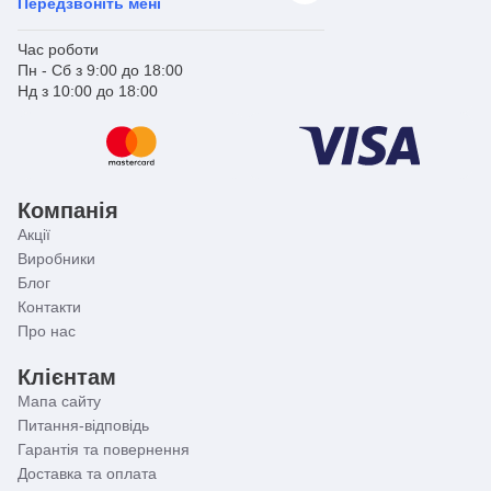
Передзвоніть мені
частинах вашого приміщення.
З колектором для теплої підлоги Koer KR.S1011-02, ви
Час роботи
отримуєте не просто продукт - ви отримуєте
Пн - Сб з 9:00 до 18:00
впевненість у точності керування, надійності та
Нд з 10:00 до 18:00
довговічності. Цей аксесуар стане центральною
ланкою вашої системи опалення, забезпечуючи
комфорт і ефективність протягом багатьох років.
Компанія
Акції
Виробники
Блог
Контакти
Про нас
Клієнтам
Мапа сайту
Питання-відповідь
Гарантія та повернення
Доставка та оплата