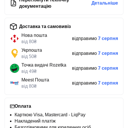
Детальніше
документацію
Доставка та самовивіз
Нова пошта
відправимо
7 серпня
від 80₴
Укрпошта
відправимо
7 серпня
від 50₴
Точка видачі Rozetka
відправимо
7 серпня
від 49₴
Meest Пошта
відправимо
7 серпня
від 80₴
Оплата
Карткою Visa, Mastercard - LiqPay
Накладений платіж
Безготівковими для юридичних осіб