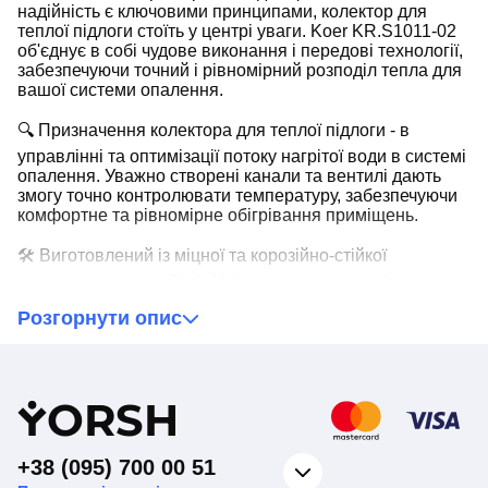
надійність є ключовими принципами, колектор для
теплої підлоги стоїть у центрі уваги. Koer KR.S1011-02
об'єднує в собі чудове виконання і передові технології,
забезпечуючи точний і рівномірний розподіл тепла для
вашої системи опалення.
🔍 Призначення колектора для теплої підлоги - в
управлінні та оптимізації потоку нагрітої води в системі
опалення. Уважно створені канали та вентилі дають
змогу точно контролювати температуру, забезпечуючи
комфортне та рівномірне обігрівання приміщень.
🛠️ Виготовлений із міцної та корозійно-стійкої
нержавіючої сталі SUS 304, наш колектор забезпечує
надійність в екстремальних умовах і довгий термін
Розгорнути опис
служби. Цей вибір матеріалу підкреслює наше
прагнення до створення продуктів, які не тільки
функціональні, але і стійкі до впливу часу.
🌀 Унікальна особливість нашого колектора - 2 контура.
Y
ORSH
Це означає, що ви можете контролювати дві незалежні
зони опалення за допомогою одного пристрою.
Ефективний розподіл тепла між цими зонами дає вам
+38 (095) 700 00 51
повний контроль над комфортабельністю в різних