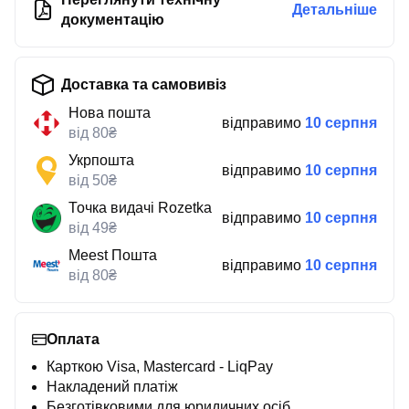
Детальніше
документацію
Доставка та самовивіз
Нова пошта
відправимо
10 серпня
від 80₴
Укрпошта
відправимо
10 серпня
від 50₴
Точка видачі Rozetka
відправимо
10 серпня
від 49₴
Meest Пошта
відправимо
10 серпня
від 80₴
Оплата
Карткою Visa, Mastercard - LiqPay
Накладений платіж
Безготівковими для юридичних осіб