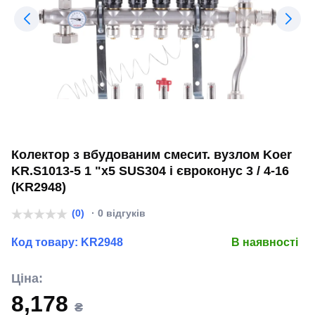
Колектор з вбудованим смесит. вузлом Koer
KR.S1013-5 1 "х5 SUS304 і євроконус 3 / 4-16
(KR2948)
(0)
· 0 відгуків
Код товару:
KR2948
В наявності
Ціна:
8,178
₴