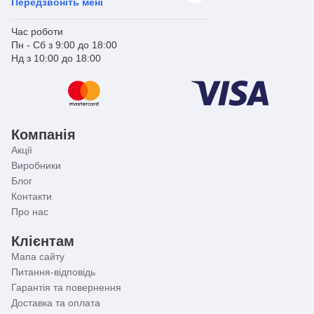
Передзвоніть мені
частинах вашого приміщення.
З колектором для теплої підлоги Koer KR.S1013-05, ви
Час роботи
отримуєте не просто продукт - ви отримуєте
Пн - Сб з 9:00 до 18:00
впевненість у точності керування, надійності та
Нд з 10:00 до 18:00
довговічності. Цей аксесуар стане центральною
ланкою вашої системи опалення, забезпечуючи
комфорт і ефективність протягом багатьох років.
Компанія
Акції
Виробники
Блог
Контакти
Про нас
Клієнтам
Мапа сайту
Питання-відповідь
Гарантія та повернення
Доставка та оплата