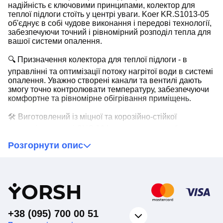
надійність є ключовими принципами, колектор для
теплої підлоги стоїть у центрі уваги. Koer KR.S1013-05
об'єднує в собі чудове виконання і передові технології,
забезпечуючи точний і рівномірний розподіл тепла для
вашої системи опалення.
🔍 Призначення колектора для теплої підлоги - в
управлінні та оптимізації потоку нагрітої води в системі
опалення. Уважно створені канали та вентилі дають
змогу точно контролювати температуру, забезпечуючи
комфортне та рівномірне обігрівання приміщень.
🛠️ Виготовлений із міцної та корозійно-стійкої
нержавіючої сталі SUS 304, наш колектор забезпечує
надійність в екстремальних умовах і довгий термін
Розгорнути опис
служби. Цей вибір матеріалу підкреслює наше
прагнення до створення продуктів, які не тільки
функціональні, але і стійкі до впливу часу.
🌀 Унікальна особливість нашого колектора - 5 контурів.
Y
ORSH
Це означає, що ви можете контролювати дві незалежні
зони опалення за допомогою одного пристрою.
Ефективний розподіл тепла між цими зонами дає вам
+38 (095) 700 00 51
повний контроль над комфортабельністю в різних