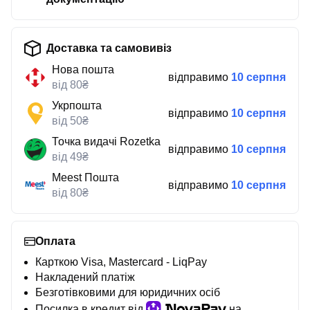
Доставка та самовивіз
Нова пошта
відправимо
10 серпня
від 80₴
Укрпошта
відправимо
10 серпня
від 50₴
Точка видачі Rozetka
відправимо
10 серпня
від 49₴
Meest Пошта
відправимо
10 серпня
від 80₴
Оплата
Карткою Visa, Mastercard - LiqPay
Накладений платіж
Безготівковими для юридичних осіб
Посилка в кредит від
на