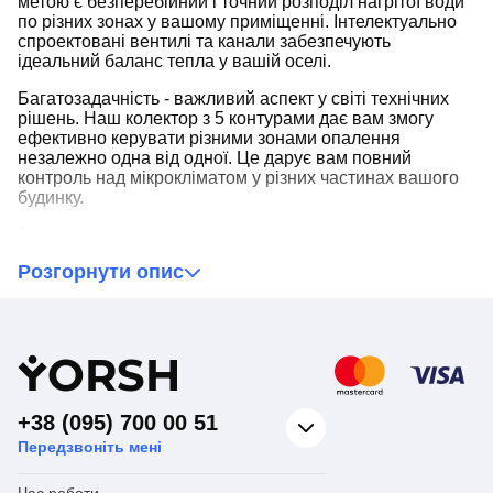
метою є безперебійний і точний розподіл нагрітої води
по різних зонах у вашому приміщенні. Інтелектуально
спроектовані вентилі та канали забезпечують
ідеальний баланс тепла у вашій оселі.
Багатозадачність - важливий аспект у світі технічних
рішень. Наш колектор з 5 контурами дає вам змогу
ефективно керувати різними зонами опалення
незалежно одна від одної. Це дарує вам повний
контроль над мікрокліматом у різних частинах вашого
будинку.
З колектором із нержавіючої сталі для опалення ви
отримуєте не просто продукт, а технічний магніт для
Розгорнути опис
ефективного розподілу тепла. Цей колектор піднімає
ваші очікування про систему опалення на новий
рівень.
Y
ORSH
+38 (095) 700 00 51
Передзвоніть мені