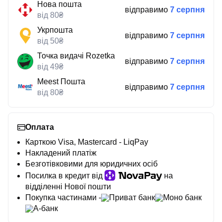
Нова пошта
відправимо
7 серпня
від 80₴
Укрпошта
відправимо
7 серпня
від 50₴
Точка видачі Rozetka
відправимо
7 серпня
від 49₴
Meest Пошта
відправимо
7 серпня
від 80₴
Оплата
Карткою Visa, Mastercard - LiqPay
Накладений платіж
Безготівковими для юридичних осіб
Посилка в кредит від
на
відділенні Нової пошти
Покупка частинами -
Приват банк
Моно банк
А-банк