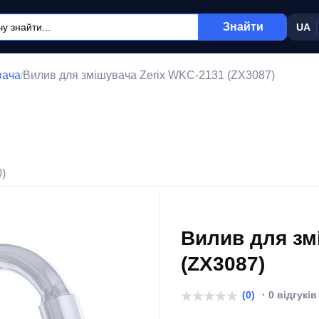
Знайти
UA
вача
Вилив для змішувача Zerix WKC-2131 (ZX3087)
/
0)
Вилив для зм
(ZX3087)
(0)
· 0 відгуків