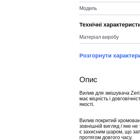
Модель
Технічні характерист
Матеріал виробу
Розгорнути характер
Опис
Вилив для змішувача Zerix
має міцність і довговічні
якості.
Вилив покритий хромован
зовнішній вигляд / яке не
є захисним шаром, що запо
протягом довгого часу.