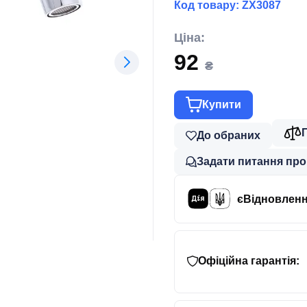
Код товару:
ZX3087
Ціна:
92
₴
Купити
До обраних
Задати питання про
єВідновлен
Офіційна гарантія: