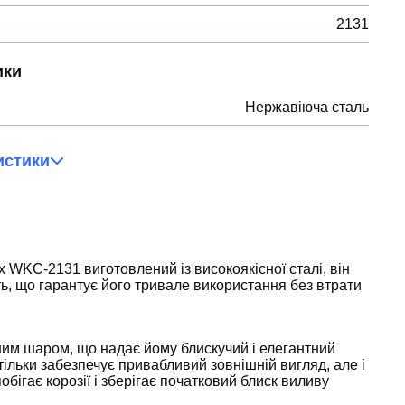
2131
ики
Нержавіюча сталь
истики
 WKC-2131 виготовлений із високоякісної сталі, він
сть, що гарантує його тривале використання без втрати
им шаром, що надає йому блискучий і елегантний
 тільки забезпечує привабливий зовнішній вигляд, але і
бігає корозії і зберігає початковий блиск виливу