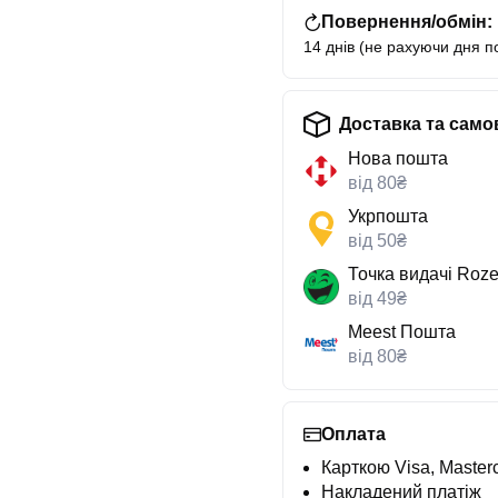
Повернення/обмін:
14 днів (не рахуючи дня п
Доставка та само
Нова пошта
від 80₴
Укрпошта
від 50₴
Точка видачі Roze
від 49₴
Meest Пошта
від 80₴
Оплата
Карткою Visa, Masterc
Накладений платіж