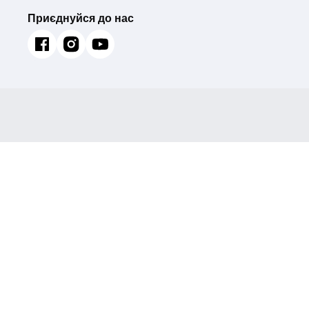
Приєднуйся до нас
Вилив для змішувача гнучкий MIXXUS PREM