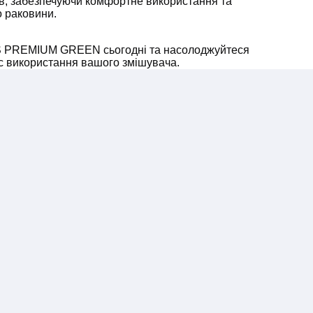
ів, забезпечуючи комфортне використання та
о раковини.
S PREMIUM GREEN сьогодні та насолоджуйтеся
ас використання вашого змішувача.