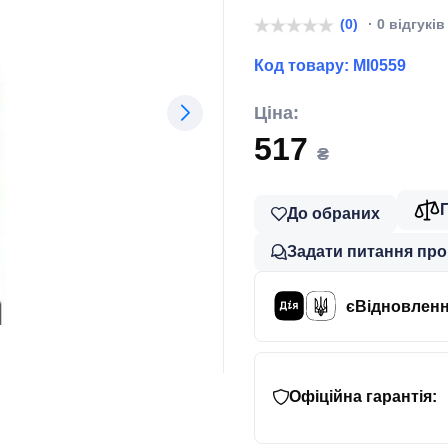
(0)
· 0 відгуків
Код товару:
MI0559
Ціна:
517
₴
До обраних
Задати питання про
єВідновлен
Офіційна гарантія: