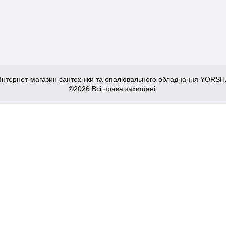
Інтернет-магазин сантехніки та опалювального обладнання YORSH
©2026 Всі права захищені.
IUM SPOUT RAINBOW GREEN (Колір хром+вилив зелений)