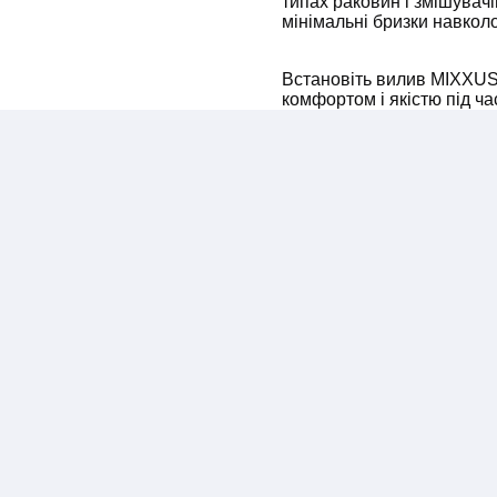
типах раковин і змішувач
мінімальні бризки навкол
Встановіть вилив MIXXU
комфортом і якістю під ч