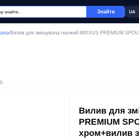
Знайти
UA
вача
Вилив для змішувача гнучкий MIXXUS PREMIUM SPOU
/
0)
Вилив для зм
PREMIUM SPO
хром+вилив з