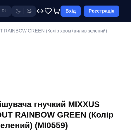
Вхід
Реєстрація
RU
T RAINBOW GREEN (Колір хром+вилив зелений)
ішувача гнучкий MIXXUS
UT RAINBOW GREEN (Колір
елений) (MI0559)