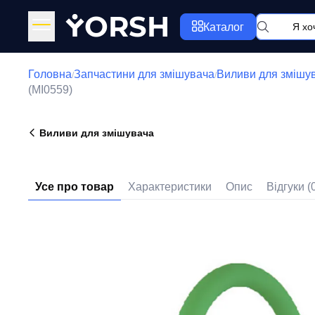
Y
ORSH
Каталог
Головна
Запчастини для змішувача
Виливи для змішу
/
/
(MI0559)
Виливи для змішувача
Усе про товар
Характеристики
Опис
Відгуки (