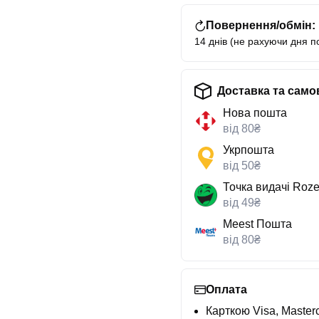
Повернення/обмін:
14 днів (не рахуючи дня п
Доставка та само
Нова пошта
від 80₴
Укрпошта
від 50₴
Точка видачі Roze
від 49₴
Meest Пошта
від 80₴
Оплата
Карткою Visa, Masterc