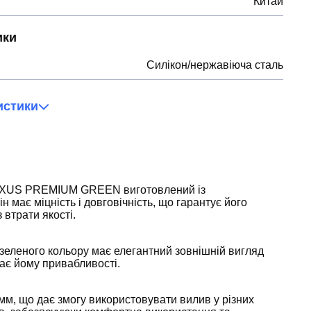
Китай
ики
Силікон/нержавіюча сталь
истики
XXUS PREMIUM GREEN виготовлений із
ін має міцність і довговічність, що гарантує його
 втрати якості.
 зеленого кольору має елегантний зовнішній вигляд
ає йому привабливості.
м, що дає змогу використовувати вилив у різних