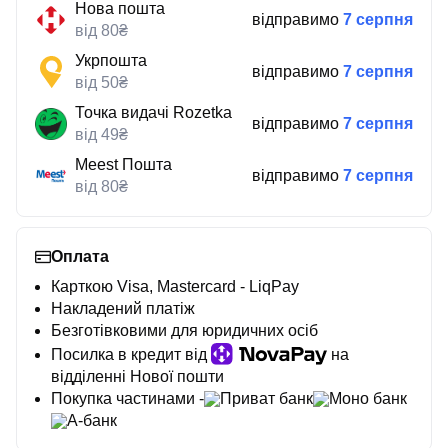
Нова пошта
відправимо
7 серпня
від 80₴
Укрпошта
відправимо
7 серпня
від 50₴
Точка видачі Rozetka
відправимо
7 серпня
від 49₴
Meest Пошта
відправимо
7 серпня
від 80₴
Оплата
Карткою Visa, Mastercard - LiqPay
Накладений платіж
Безготівковими для юридичних осіб
Посилка в кредит від
на
відділенні Нової пошти
Покупка частинами -
Приват банк
Моно банк
А-банк