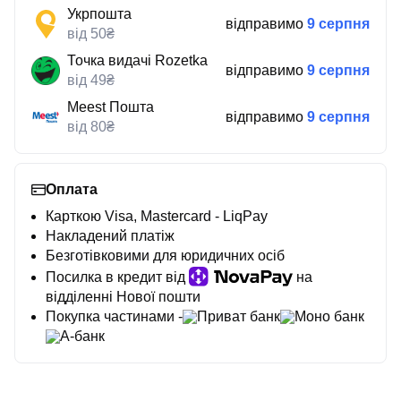
Укрпошта
відправимо
9 серпня
від 50₴
Точка видачі Rozetka
відправимо
9 серпня
від 49₴
Meest Пошта
відправимо
9 серпня
від 80₴
Оплата
Карткою Visa, Mastercard - LiqPay
Накладений платіж
Безготівковими для юридичних осіб
Посилка в кредит від
на
відділенні Нової пошти
Покупка частинами -
Приват банк
Моно банк
А-банк