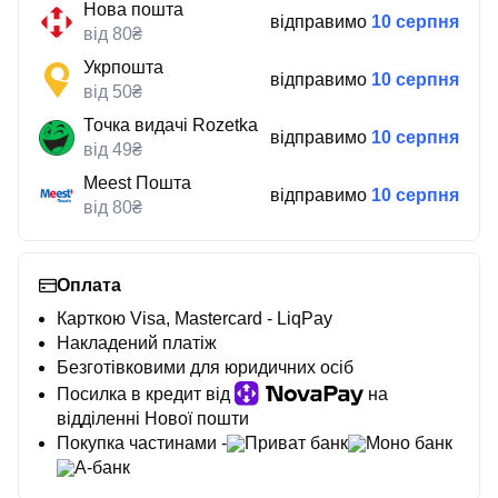
Нова пошта
відправимо
10 серпня
від 80₴
Укрпошта
відправимо
10 серпня
від 50₴
Точка видачі Rozetka
відправимо
10 серпня
від 49₴
Meest Пошта
відправимо
10 серпня
від 80₴
Оплата
Карткою Visa, Mastercard - LiqPay
Накладений платіж
Безготівковими для юридичних осіб
Посилка в кредит від
на
відділенні Нової пошти
Покупка частинами -
Приват банк
Моно банк
А-банк