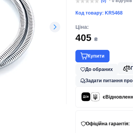
(0)
· 0 відгуків
Код товару:
KR5468
Ціна:
405
₴
Купити
До обраних
Задати питання про
єВідновлен
Офіційна гарантія: