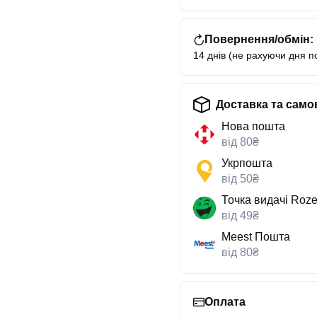
Повернення/обмін:
14 днів (не рахуючи дня п
Доставка та само
Нова пошта
від 80₴
Укрпошта
від 50₴
Точка видачі Roze
від 49₴
Meest Пошта
від 80₴
Оплата