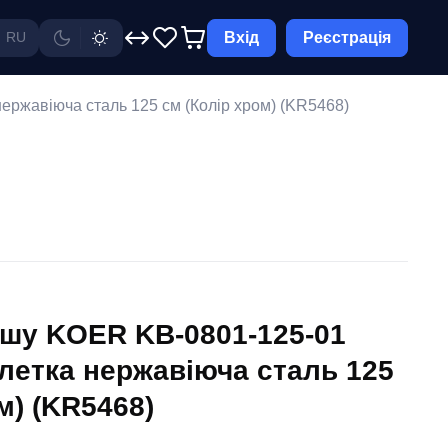
Вхід
Реєстрація
RU
ржавіюча сталь 125 см (Колір хром) (KR5468)
шу KOER KB-0801-125-01
етка нержавіюча сталь 125
м) (KR5468)