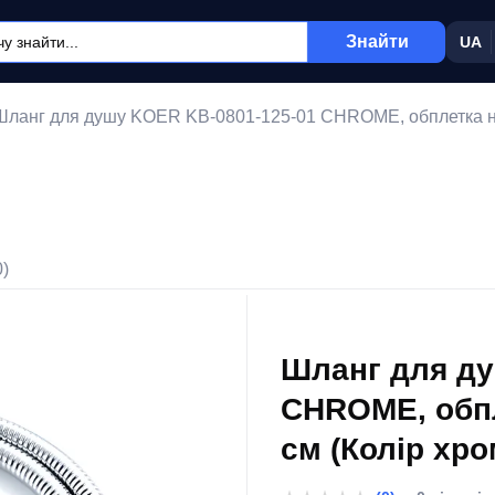
Знайти
UA
Шланг для душу KOER KB-0801-125-01 CHROME, обплетка не
0)
Шланг для ду
CHROME, обпл
см (Колір хро