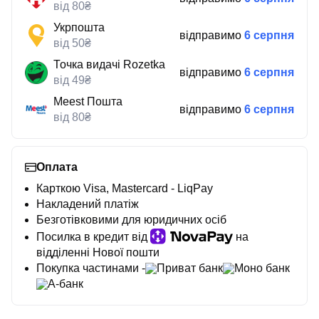
від 80₴
Укрпошта
відправимо
6 серпня
від 50₴
Точка видачі Rozetka
відправимо
6 серпня
від 49₴
Meest Пошта
відправимо
6 серпня
від 80₴
Оплата
Карткою Visa, Mastercard - LiqPay
Накладений платіж
Безготівковими для юридичних осіб
Посилка в кредит від
на
відділенні Нової пошти
Покупка частинами -
Приват банк
Моно банк
А-банк