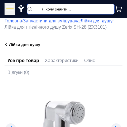
Y
Головна
Запчастини для змішувача
Лійки для душу
/
/
/
Лійка для гігієнічного душу Zerix SH-28 (ZX3101)
Лійки для душу
Усе про товар
Характеристики
Опис
Відгуки (0)