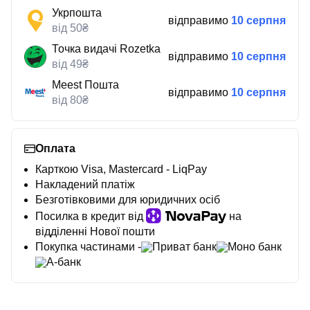
Укрпошта
відправимо
10 серпня
від 50₴
Точка видачі Rozetka
відправимо
10 серпня
від 49₴
Meest Пошта
відправимо
10 серпня
від 80₴
Оплата
Карткою Visa, Mastercard - LiqPay
Накладений платіж
Безготівковими для юридичних осіб
Посилка в кредит від
на
відділенні Нової пошти
Покупка частинами -
Приват банк
Моно банк
А-банк