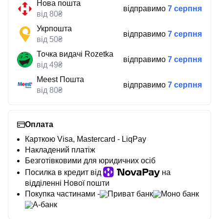
Нова пошта
відправимо
7 серпня
від 80₴
Укрпошта
відправимо
7 серпня
від 50₴
Точка видачі Rozetka
відправимо
7 серпня
від 49₴
Meest Пошта
відправимо
7 серпня
від 80₴
Оплата
Карткою Visa, Mastercard - LiqPay
Накладений платіж
Безготівковими для юридичних осіб
Посилка в кредит від
на
відділенні Нової пошти
Покупка частинами -
Приват банк
Моно банк
А-банк