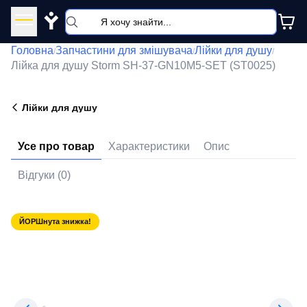
Y
Головна
Запчастини для змішувача
Лійки для душу
/
/
/
Лійка для душу Storm SH-37-GN10M5-SET (ST0025)
Лійки для душу
Усе про товар
Характеристики
Опис
Відгуки (0)
ЙОРШнута знижка!