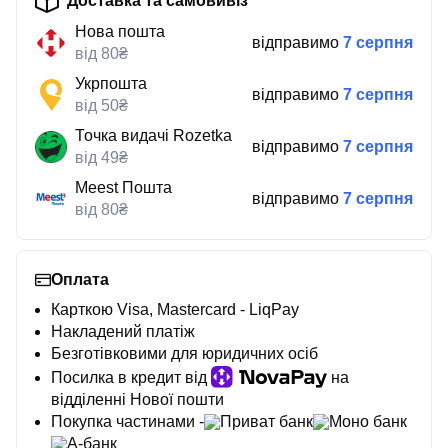
Доставка та самовивіз
Нова пошта
відправимо
7 серпня
від 80₴
Укрпошта
відправимо
7 серпня
від 50₴
Точка видачі Rozetka
відправимо
7 серпня
від 49₴
Meest Пошта
відправимо
7 серпня
від 80₴
Оплата
Карткою Visa, Mastercard - LiqPay
Накладений платіж
Безготівковими для юридичних осіб
Посилка в кредит від
на
відділенні Нової пошти
Покупка частинами -
Приват банк
Моно банк
А-банк