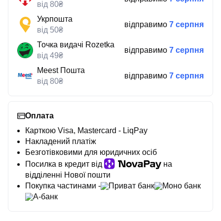
від 80₴
Укрпошта
відправимо
7 серпня
від 50₴
Точка видачі Rozetka
відправимо
7 серпня
від 49₴
Meest Пошта
відправимо
7 серпня
від 80₴
Оплата
Карткою Visa, Mastercard - LiqPay
Накладений платіж
Безготівковими для юридичних осіб
Посилка в кредит від
на
відділенні Нової пошти
Покупка частинами -
Приват банк
Моно банк
А-банк