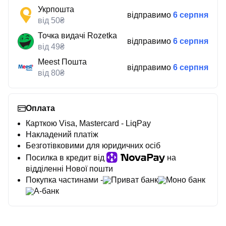
Укрпошта
відправимо
6 серпня
від 50₴
Точка видачі Rozetka
відправимо
6 серпня
від 49₴
Meest Пошта
відправимо
6 серпня
від 80₴
Оплата
Карткою Visa, Mastercard - LiqPay
Накладений платіж
Безготівковими для юридичних осіб
Посилка в кредит від
на
відділенні Нової пошти
Покупка частинами -
Приват банк
Моно банк
А-банк