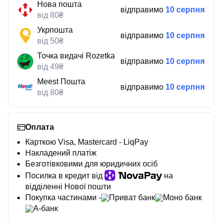
Нова пошта
відправимо
10 серпня
від 80₴
Укрпошта
відправимо
10 серпня
від 50₴
Точка видачі Rozetka
відправимо
10 серпня
від 49₴
Meest Пошта
відправимо
10 серпня
від 80₴
Оплата
Карткою Visa, Mastercard - LiqPay
Накладений платіж
Безготівковими для юридичних осіб
Посилка в кредит від
на
відділенні Нової пошти
Покупка частинами -
Приват банк
Моно банк
А-банк