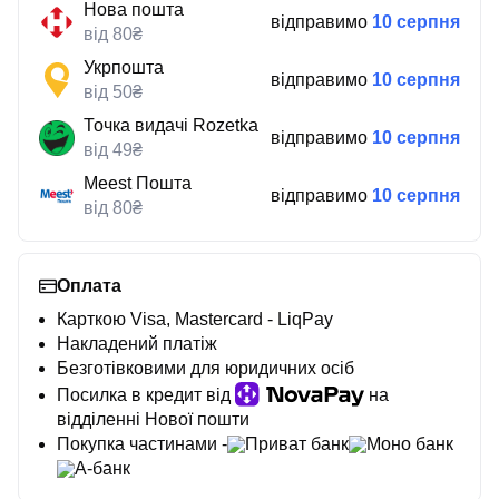
Нова пошта
відправимо
10 серпня
від 80₴
Укрпошта
відправимо
10 серпня
від 50₴
Точка видачі Rozetka
відправимо
10 серпня
від 49₴
Meest Пошта
відправимо
10 серпня
від 80₴
Оплата
Карткою Visa, Mastercard - LiqPay
Накладений платіж
Безготівковими для юридичних осіб
Посилка в кредит від
на
відділенні Нової пошти
Покупка частинами -
Приват банк
Моно банк
А-банк