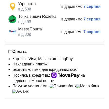
Укрпошта
відправимо
7 серпня
від 50₴
Точка видачі Rozetka
відправимо
7 серпня
від 49₴
Meest Пошта
відправимо
7 серпня
від 80₴
Оплата
Карткою Visa, Mastercard - LiqPay
Накладений платіж
Безготівковими для юридичних осіб
Посилка в кредит від
на
відділенні Нової пошти
Покупка частинами -
Приват банк
Моно банк
А-банк