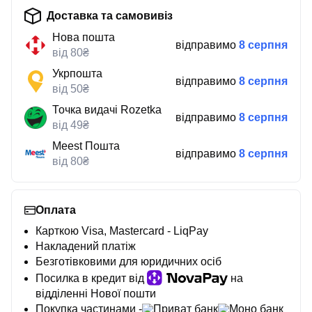
Доставка та самовивіз
Нова пошта
відправимо
8 серпня
від 80₴
Укрпошта
відправимо
8 серпня
від 50₴
Точка видачі Rozetka
відправимо
8 серпня
від 49₴
Meest Пошта
відправимо
8 серпня
від 80₴
Оплата
Карткою Visa, Mastercard - LiqPay
Накладений платіж
Безготівковими для юридичних осіб
Посилка в кредит від
на
відділенні Нової пошти
Покупка частинами -
Приват банк
Моно банк