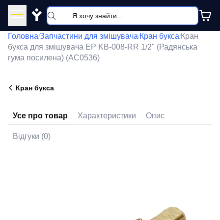
Y
Головна
Запчастини для змішувача
Кран букса
Кран
/
/
/
букса для змішувача EP KB-008-RR 1/2" (Радянська
гума посилена) (AC0536)
Кран букса
Усе про товар
Характеристики
Опис
Відгуки (0)