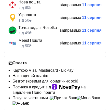
Нова пошта
відправимо
11 серпня
від 80₴
Укрпошта
відправимо
11 серпня
від 50₴
Точка видачі Rozetka
відправимо
11 серпня
від 49₴
Meest Пошта
відправимо
11 серпня
від 80₴
Оплата
Карткою Visa, Mastercard - LiqPay
Накладений платіж
Безготівковими для юридичних осіб
Посилка в кредит від
на
відділенні Нової пошти
Покупка частинами -
Приват банк
Моно банк
А-банк