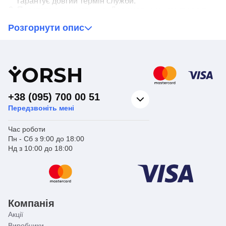
гарантує довгий термін служби.
Простота використання. Дає змогу економити воду
та забезпечувати оптимальну продуктивність
Розгорнути опис
системи.
Надійність виробника. Кран букса виробляється
компанією Europroduct, відомою своєю якістю і
надійністю.
Y
ORSH
☝ Зверніться до нас зараз і покращіть
функціональність вашої системи водопостачання з
кран буксою Europroduct KB-008-RR.
+38 (095) 700 00 51
Передзвоніть мені
Час роботи
Пн - Сб з 9:00 до 18:00
Нд з 10:00 до 18:00
Компанія
Акції
Виробники