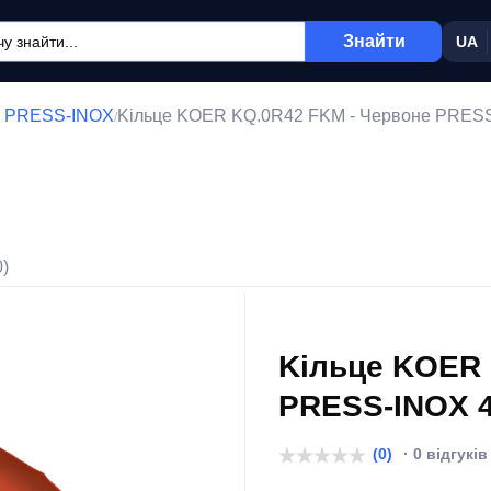
Знайти
UA
ця PRESS-INOX
Kiльцe KOER KQ.0R42 FKM - Чepвоне PRESS
/
0)
Kiльцe KOER 
PRESS-INOX 4
(0)
· 0 відгуків