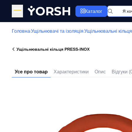
Y
ORSH
Каталог
Головна
Ущільнювачі та ізоляція
Ущільнювальні кіль
/
/
Ущільнювальні кільця PRESS-INOX
Усе про товар
Характеристики
Опис
Відгуки (