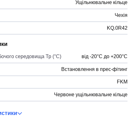
Ущільнювальне кільце
Чехія
KQ.0R42
ики
бочого середовища Тр (°С)
від -20°C до +200°C
Встановлення в прес-фітинг
FKM
Червоне ущільнювальне кільце
истики