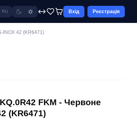
Вхід
Реєстрація
RU
-INOX 42 (KR6471)
KQ.0R42 FKM - Чepвоне
2 (KR6471)