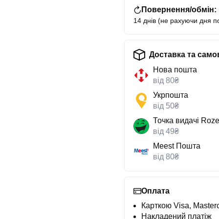
Повернення/обмін:
14 днів (не рахуючи дня п
Доставка та само
Нова пошта
від 80₴
Укрпошта
від 50₴
Точка видачі Roze
від 49₴
Meest Пошта
від 80₴
Оплата
Карткою Visa, Masterc
Накладений платіж