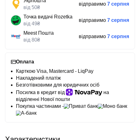
Укрпошта
відправимо
7 серпня
від 50₴
Точка видачі Rozetka
відправимо
7 серпня
від 49₴
Meest Пошта
відправимо
7 серпня
від 80₴
Оплата
Карткою Visa, Mastercard - LiqPay
Накладений платіж
Безготівковими для юридичних осіб
Посилка в кредит від
на
відділенні Нової пошти
Покупка частинами -
Приват банк
Моно банк
А-банк
Характеристики