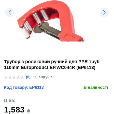
Труборіз роликовий ручний для PPR труб
110mm Europroduct EP.WС044R (EP6113)
(0)
· 0 відгуків
Код товару:
EP6113
В наявності
Ціна:
1,583
₴