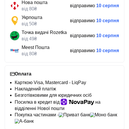
Нова пошта
відправимо
10 серпня
від 80₴
Укрпошта
відправимо
10 серпня
від 50₴
Точка видачі Rozetka
відправимо
10 серпня
від 49₴
Meest Пошта
відправимо
10 серпня
від 80₴
Оплата
Карткою Visa, Mastercard - LiqPay
Накладений платіж
Безготівковими для юридичних осіб
Посилка в кредит від
на
відділенні Нової пошти
Покупка частинами -
Приват банк
Моно банк
А-банк