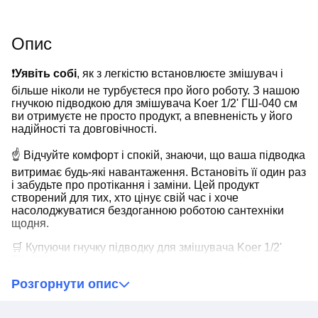
Опис
❗️
Уявіть собі
, як з легкістю встановлюєте змішувач і
більше ніколи не турбуєтеся про його роботу. З нашою
гнучкою підводкою для змішувача Koer 1/2' ГШ-040 см
ви отримуєте не просто продукт, а впевненість у його
надійності та довговічності.
☝ Відчуйте комфорт і спокій, знаючи, що ваша підводка
витримає будь-які навантаження. Встановіть її один раз
і забудьте про протікання і заміни. Цей продукт
створений для тих, хто цінує свій час і хоче
насолоджуватися бездоганною роботою сантехніки
щодня.
🛒 Купуючи гнучку підводку для змішувача Koer 1/2'
ГШ-040 см у нас, ви отримуєте гарантію стабільності та
якості. Довіртеся нашій продукції та відчуйте справжню
Розгорнути опис
надійність у кожній деталі. Ви заслуговуєте на краще, і
наша підводка це вам забезпечить.