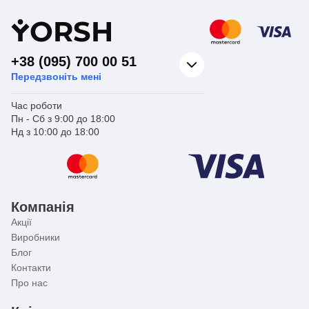
✔️ Купіть гнучку підводку для змішувача Koer і
Y
ORSH
переконайтеся самі: надійність може бути такою
простою і доступною.
+38 (095) 700 00 51
Передзвоніть мені
Час роботи
Пн - Сб з 9:00 до 18:00
Нд з 10:00 до 18:00
Компанія
Акції
Виробники
Блог
Контакти
Про нас