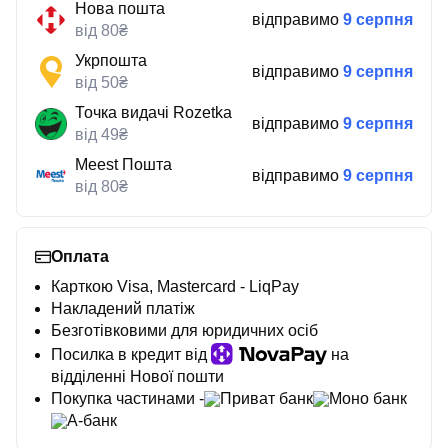
Нова пошта
відправимо
9 серпня
від 80₴
Укрпошта
відправимо
9 серпня
від 50₴
Точка видачі Rozetka
відправимо
9 серпня
від 49₴
Meest Пошта
відправимо
9 серпня
від 80₴
Оплата
Карткою Visa, Mastercard - LiqPay
Накладений платіж
Безготівковими для юридичних осіб
Посилка в кредит від
на
відділенні Нової пошти
Покупка частинами -
Приват банк
Моно банк
А-банк