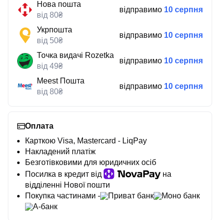
Нова пошта
відправимо
10 серпня
від 80₴
Укрпошта
відправимо
10 серпня
від 50₴
Точка видачі Rozetka
відправимо
10 серпня
від 49₴
Meest Пошта
відправимо
10 серпня
від 80₴
Оплата
Карткою Visa, Mastercard - LiqPay
Накладений платіж
Безготівковими для юридичних осіб
Посилка в кредит від
на
відділенні Нової пошти
Покупка частинами -
Приват банк
Моно банк
А-банк