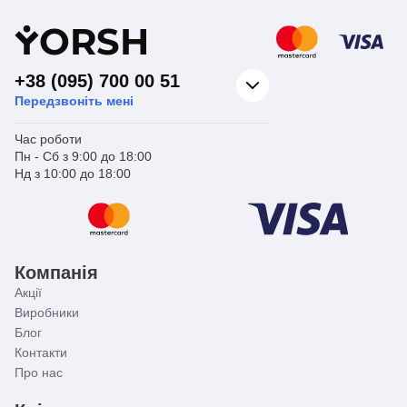
✔️ Купіть гнучку підводку для змішувача Koer і
Y
ORSH
переконайтеся самі: надійність може бути такою
простою і доступною.
+38 (095) 700 00 51
Передзвоніть мені
Час роботи
Пн - Сб з 9:00 до 18:00
Нд з 10:00 до 18:00
Компанія
Акції
Виробники
Блог
Контакти
Про нас