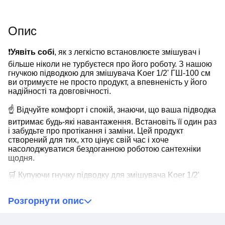
Опис
❗️
Уявіть собі
, як з легкістю встановлюєте змішувач і
більше ніколи не турбуєтеся про його роботу. З нашою
гнучкою підводкою для змішувача Koer 1/2' ГШ-100 см
ви отримуєте не просто продукт, а впевненість у його
надійності та довговічності.
☝ Відчуйте комфорт і спокій, знаючи, що ваша підводка
витримає будь-які навантаження. Встановіть її один раз
і забудьте про протікання і заміни. Цей продукт
створений для тих, хто цінує свій час і хоче
насолоджуватися бездоганною роботою сантехніки
щодня.
🛒 Купуючи гнучку підводку для змішувача Koer 1/2'
ГШ-100 см у нас, ви отримуєте гарантію стабільності та
якості. Довіртеся нашій продукції та відчуйте справжню
Розгорнути опис
надійність у кожній деталі. Ви заслуговуєте на краще, і
наша підводка це вам забезпечить.