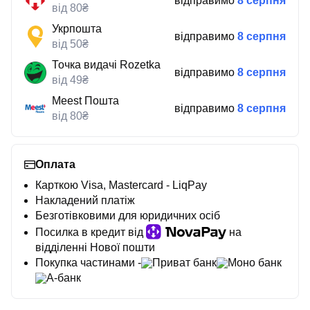
відправимо
8 серпня
від 80₴
Укрпошта
відправимо
8 серпня
від 50₴
Точка видачі Rozetka
відправимо
8 серпня
від 49₴
Meest Пошта
відправимо
8 серпня
від 80₴
Оплата
Карткою Visa, Mastercard - LiqPay
Накладений платіж
Безготівковими для юридичних осіб
Посилка в кредит від
на
відділенні Нової пошти
Покупка частинами -
Приват банк
Моно банк
А-банк