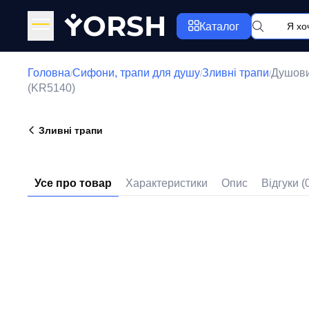
Y
ORSH
Каталог
Головна
Сифони, трапи для душу
Зливні трапи
Душови
/
/
/
(KR5140)
Зливні трапи
Усе про товар
Характеристики
Опис
Відгуки (