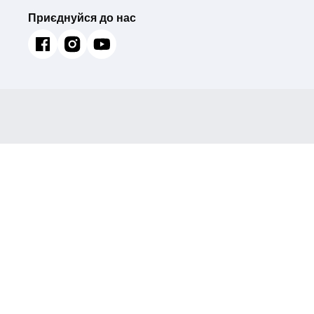
Приєднуйся до нас
Душовий трап KOER FD08-70x600-GLASS BLAC
чорний) (KR5140)