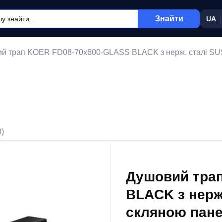
Знайти
UA
й трап KOER FD08-70x600-GLASS BLACK з нерж. сталі SUS3
0)
Душовий тра
BLACK з нерж
скляною пане