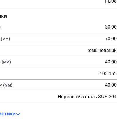
FD08
ики
)
30,00
 (мм)
70,00
Комбінований
 (мм)
40,00
100-155
у (мм)
40,00
Нержавіюча сталь SUS 304
истики