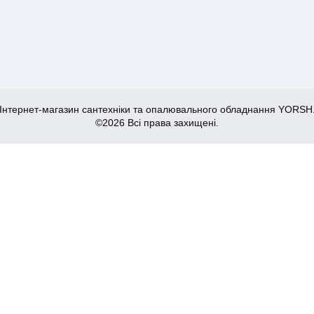
Інтернет-магазин сантехніки та опалювального обладнання YORSH
©2026 Всі права захищені.
K з нерж. сталі SUS304 70x600мм зі скляною панеллю 