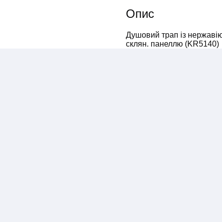
Опис
Душовий трап із нержавію
склян. панеллю (KR5140)