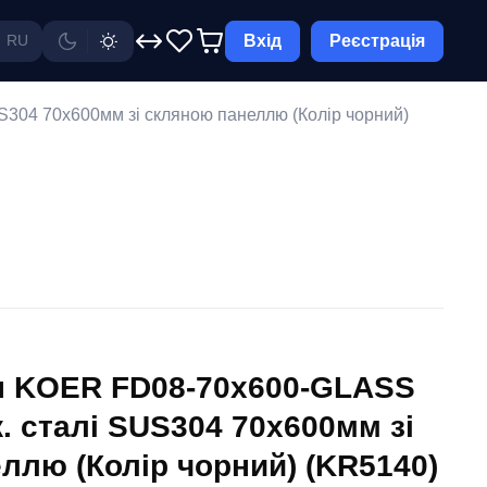
Вхід
Реєстрація
RU
04 70x600мм зі скляною панеллю (Колір чорний)
п KOER FD08-70x600-GLASS
. сталі SUS304 70x600мм зі
ллю (Колір чорний) (KR5140)