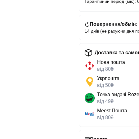
Гарантійний період (міс): 
Повернення/обмін:
14 днів (не рахуючи дня п
Доставка та само
Нова пошта
від 80₴
Укрпошта
від 50₴
Точка видачі Roze
від 49₴
Meest Пошта
від 80₴