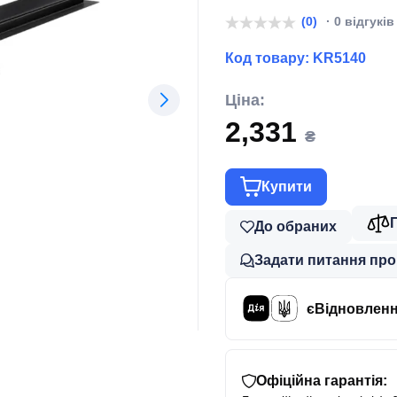
(0)
· 0 відгуків
Код товару:
KR5140
Ціна:
2,331
₴
Купити
До обраних
Задати питання про
єВідновлен
Офіційна гарантія: